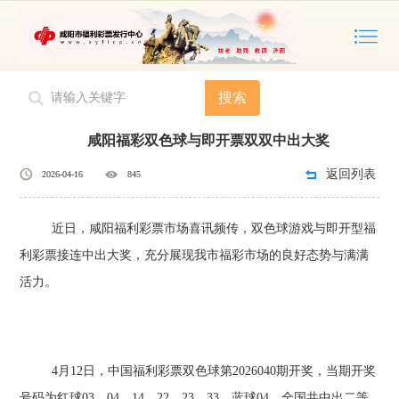
您的位置：
主页
>
福彩资讯
>
咸阳福彩资讯
搜索
咸阳福彩双色球与即开票双双中出大奖
返回列表
2026-04-16
845
近日，咸阳福利彩票市场喜讯频传，双色球游戏与即开型福
利彩票接连中出大奖，充分展现我市福彩市场的良好态势与满满
活力。
4月12日，中国福利彩票双色球第2026040期开奖，当期开奖
号码为红球03、04、14、22、23、33，蓝球04。全国共中出二等