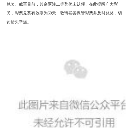
兑奖。截至目前，其余两注二等奖仍未认领，在此提醒广大彩
民，彩票兑奖有效期为60天，敬请妥善保管彩票并及时兑奖，切
勿错失幸运。