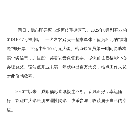
同日，我市即开票市场再传重磅喜讯。2025年8月刚开业的
61041047号福潮店，一名常客购买一整本单张面值为30元的“喜相
逢”即开票，幸运中出100万元大奖。站点销售员第一时间协助核
实中奖信息，并提醒中奖者妥善保管彩票、尽快前往省福彩中心
办理兑奖。该站点开业未满一年就中出百万大奖，站点工作人员
对此倍感欣喜。
2026年以来，咸阳福彩喜讯接连不断。春风正好，幸运随
行，欢迎广大彩民朋友理性购彩、快乐参与，收获属于自己的幸
运。