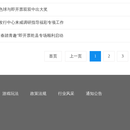
色球与即开票双双中出大奖
发行中心来咸调研指导福彩专项工作
迎春踏青趣”即开票乾县专场顺利启动
首页
上一页
1
2
3
游戏玩法
政策法规
行业风采
通知公告