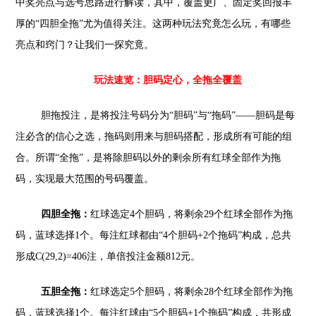
中奖亮点与选号思路进行解读，其中，覆盖更广、固定奖回报丰
厚的“四胆全拖”尤为值得关注。这两种玩法究竟怎么玩，有哪些
亮点和窍门？让我们一探究竟。
玩法速览：胆码定心，全拖全覆盖
胆拖投注，是将投注号码分为“胆码”与“拖码”——胆码是每
注必含的信心之选，拖码则用来与胆码搭配，形成所有可能的组
合。所谓“全拖”，是将除胆码以外的剩余所有红球全部作为拖
码，实现最大范围的号码覆盖。
四胆全拖：
红球选定4个胆码，将剩余29个红球全部作为拖
码，蓝球选择1个。每注红球都由“4个胆码+2个拖码”构成，总共
形成C(29,2)=406注，单倍投注金额812元。
五胆全拖：
红球选定5个胆码，将剩余28个红球全部作为拖
码，蓝球选择1个。每注红球由“5个胆码+1个拖码”构成，共形成