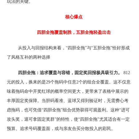
玩法的关键。
核心爆点
四胆全拖覆盖制胜，五胆全拖轻盈出击
从投入与回报结构来看，“四胆全拖”与“五胆全拖”恰好形成
了风格互补的两种选择
四胆全拖：追求覆盖与容错，固定奖回报极具吸引力。
812
元的投入，换来的是29个拖码中任意2个的组合全覆盖。这不仅意
味着拖码命中开奖红球的概率空间更大，更带来了表格中展示的
丰厚固定奖保障。当胆码看准、蓝球又得到验证时，无需费心考
虑拖码，也可凭借“四胆全拖”组合优势获得可观盈利。这种“进可
攻头奖，退可拿固定奖群”的特性，使“四胆全拖”尤其适合有一定
预算、追求号码覆盖面，或与亲友合买分散投入的彩民。