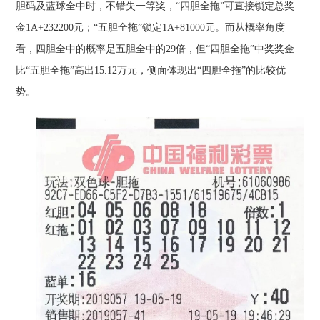
胆码及蓝球全中时，不错失一等奖，“四胆全拖”可直接锁定总奖
金1A+232200元；“五胆全拖”锁定1A+81000元。而从概率角度
看，四胆全中的概率是五胆全中的29倍，但“四胆全拖”中奖奖金
比“五胆全拖”高出15.12万元，侧面体现出“四胆全拖”的比较优
势。