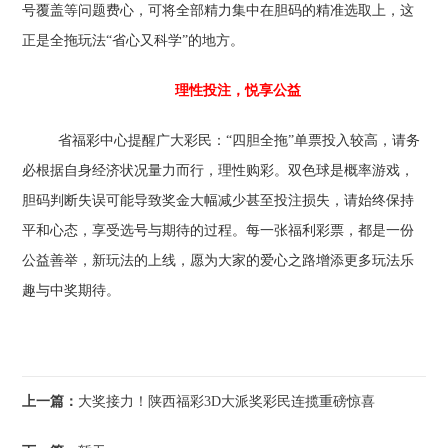
号覆盖等问题费心，可将全部精力集中在胆码的精准选取上，这
正是全拖玩法“省心又科学”的地方。
理性投注，悦享公益
省福彩中心提醒广大彩民：“四胆全拖”单票投入较高，请务
必根据自身经济状况量力而行，理性购彩。双色球是概率游戏，
胆码判断失误可能导致奖金大幅减少甚至投注损失，请始终保持
平和心态，享受选号与期待的过程。每一张福利彩票，都是一份
公益善举，新玩法的上线，愿为大家的爱心之路增添更多玩法乐
趣与中奖期待。
上一篇：
大奖接力！陕西福彩3D大派奖彩民连揽重磅惊喜