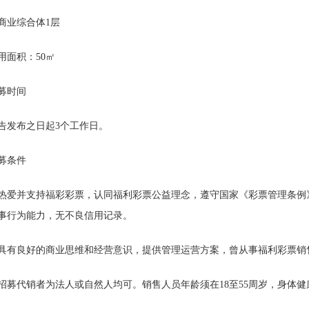
商业综合体1层
用面积：50㎡
募时间
告发布之日起3个工作日。
募条件
热爱并支持福彩彩票，认同福利彩票公益理念，遵守国家《彩票管理条例
事行为能力，无不良信用记录。
具有良好的商业思维和经营意识，提供管理运营方案，曾从事福利彩票销
招募代销者为法人或自然人均可。销售人员年龄须在18至55周岁，身体