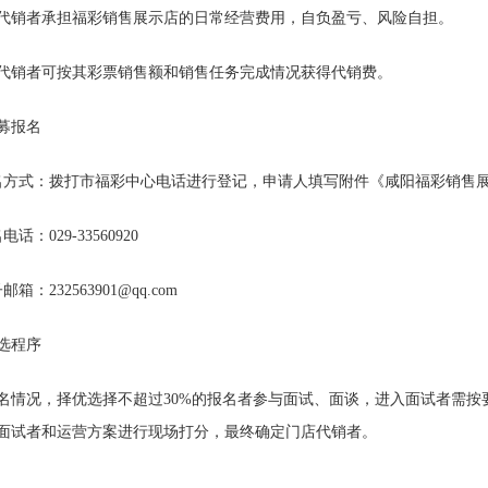
代销者承担福彩销售展示店的日常经营费用，自负盈亏、风险自担。
代销者可按其彩票销售额和销售任务完成情况获得代销费。
募报名
名方式：拨打市福彩中心电话进行登记，申请人填写附件《咸阳福彩销售
名电话：029-33560920
箱：232563901@qq.com
选程序
名情况，择优选择不超过30%的报名者参与面试、面谈，进入面试者需
面试者和运营方案进行现场打分，最终确定门店代销者。