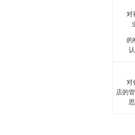
对
的
认
对
店的管
思