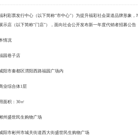
福利彩票发行中心（以下简称“市中心”）为提升福彩社会渠道品牌形象
展示店（以下简称“门店”），面向社会公开发布新一年度代销者招募公告
本情况
福园巷子店
咸阳市秦都区渭阳西路福园广场内
商业综合体1层
用面积：30㎡
郴州盛世民生购物广场
咸阳市彬州市城关街道西大街盛世民生购物广场