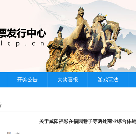
快乐8
3D
七乐彩
刮刮乐
开奖公告
大奖喜报
游戏玩法
告
关于咸阳福彩在福园巷子等两处商业综合体
1059