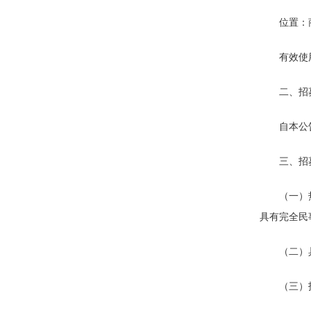
位置：
有效使
二、招
自本公
三、招
（一）
具有完全民
（二）
（三）