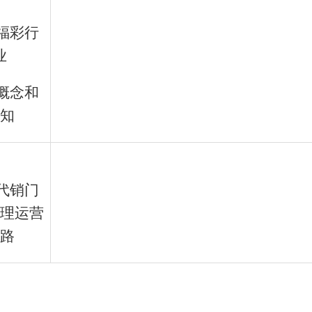
福彩行
业
概念和
知
代销门
理运营
路