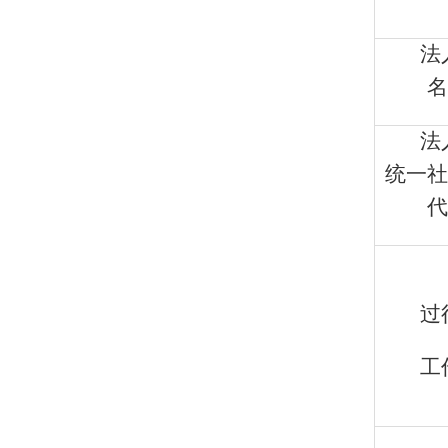
法
名
法
统一社
代
过
工