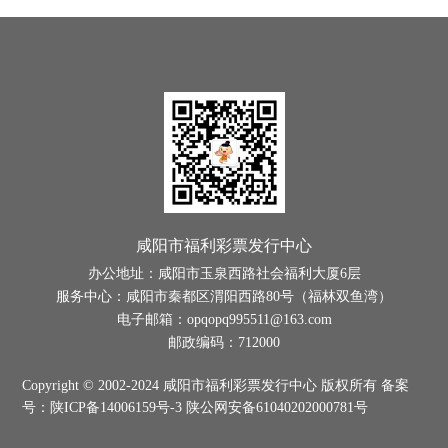
咸阳市福利彩票发行中心
办公地址：咸阳市玉泉西路社会福利大厦6层
服务中心：咸阳市秦都区渭阳西路80号（福林双鱼湾）
电子邮箱：opqopq995511@163.com
邮政编码：712000
Copyright © 2002-2024 咸阳市福利彩票发行中心 版权所有 备案
号：
陕ICP备14006159号-3
陕公网安备61040202000781号