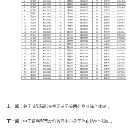
上一篇：
关于咸阳福彩在福园巷子等两处商业综合体销售展示店招募代销者的
下一篇：
中国福利彩票发行管理中心关于停止销售“花满堂”等50款即开型